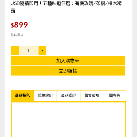
USB隨插即用！五種味道任選：有機玫瑰/茶樹/檜木精
LOHAS優活好菌多多 益生菌
露
漫山尋
899
$
AI智能防疫機
$1280
大甲媽祖遶境專用鞋【平步青雲】系列鞋款
-
+
徐老爹 純手工蠶絲棉花被
加入購物車
立即結帳
招財開運3D立體雷雕燈
大甲乾麵
商品特色
規格說明
產品認證
購買須知
問與答
可夫萊堅果之家
Swefen 舒微氛
Brighter描圖光板