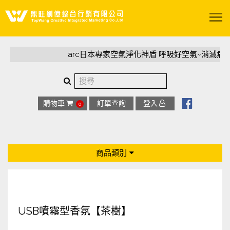
關於我們
arc日本專家空氣淨化神盾 呼吸好空氣~消滅病
服務項目
精選案例
購物車
訂單查詢
登入
0
影音專區
商品類別
陽光聚所
全部商品
聯絡我們
專利足弓鞋墊
USB噴霧型香氛【茶樹】
arc日本專家空氣淨化神盾